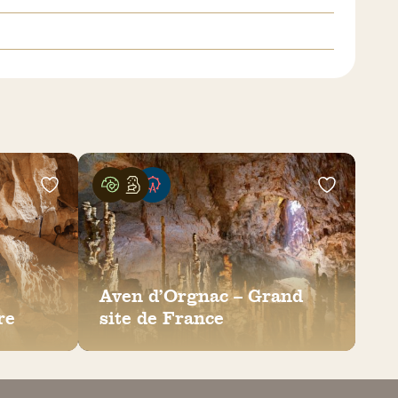
Aven d’Orgnac – Grand
re
site de France