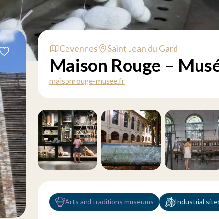
Cevennes
Saint Jean du Gard
Maison Rouge – Musée
maisonrouge-musee.fr
Arts and traditions museums
Industrial si