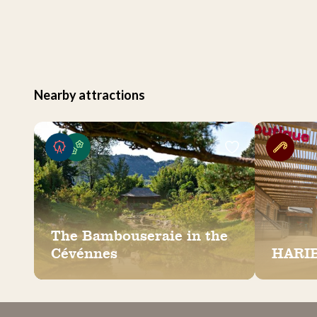
Nearby attractions
The Bambouseraie in the
Cévénnes
HARIB