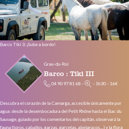
Barco Tiki 3: ¡Sube a bordo!
Grau-du-Roi
Barco : Tiki III
04 90 97 81 68
–
–
1h30
–
16€
Descubra el corazón de la Camarga, accesible únicamente por
agua: desde la desembocadura del Petit Rhône hasta el Bac du
Sauvage, guiado por los comentarios del capitán, observará la
fauna (toros, caballos, garzas, garcetas, abejarucos…) y la flora