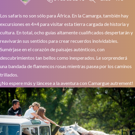
Los safaris no son sólo para África. En la Camarga, también hay
excursiones en 4×4 para visitar esta tierra cargada de historia y
cultura. En total, ocho guías altamente cualificados despertarán y
reavivarán sus sentidos para crear recuerdos inolvidables.
Sumérjase en el corazón de paisajes auténticos, con
descubrimientos tan bellos como inesperados. Le sorprenderá
una bandada de flamencos rosas mientras pasea por los caminos
trillados.
¡No espere más y láncese a la aventura con Camargue autrement!