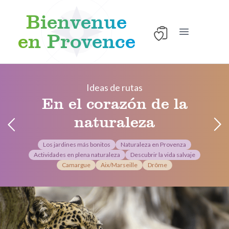
Bienvenue
en Provence
Abrir el menú
Skip to content
Ideas de rutas
En el corazón de la
naturaleza
Los jardines más bonitos
Naturaleza en Provenza
Actividades en plena naturaleza
Descubrir la vida salvaje
Camargue
Aix/Marseille
Drôme