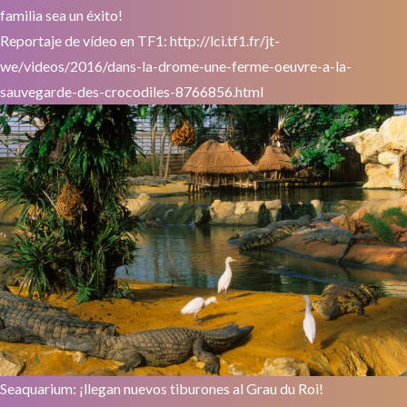
familia sea un éxito!
Reportaje de vídeo en TF1:
http://lci.tf1.fr/jt-
we/videos/2016/dans-la-drome-une-ferme-oeuvre-a-la-
sauvegarde-des-crocodiles-8766856.html
Seaquarium: ¡llegan nuevos tiburones al Grau du Roi!