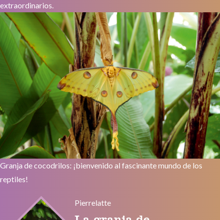
extraordinarios.
Granja de cocodrilos: ¡bienvenido al fascinante mundo de los
reptiles!
Pierrelatte
La granja de