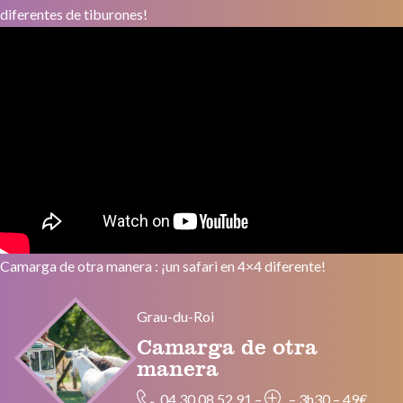
diferentes de tiburones!
Camarga de otra manera : ¡un safari en 4×4 diferente!
Grau-du-Roi
Camarga de otra
manera
04 30 08 52 91
–
–
3h30
–
49€