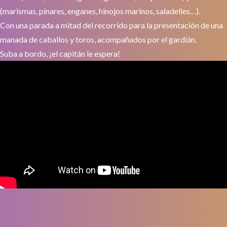
(marismas, pinares, enganes, hinojos marinos, saladelles…).
Con una parada a mitad del recorrido para la presentación de una
manada de caballos y toros, acompañados por el gardián.
Suba a bordo, ¡el capitán le espera!