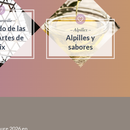
rseille –
o de las
– Alpilles –
Artes de
Alpilles y
ix
sabores
hure 2026 en