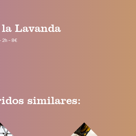
 la Lavanda
–
2h
–
8€
idos similares: