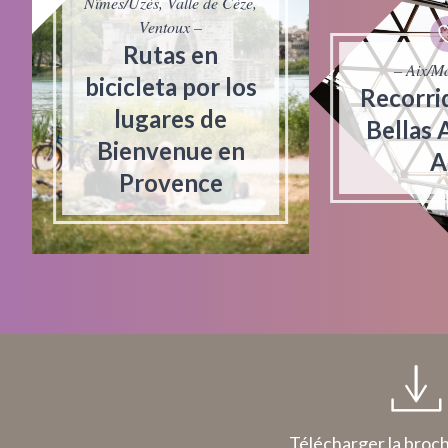
Nîmes/Uzès, Valle de Cèze,
Ventoux –
Rutas en
– Aix/Ma
bicicleta por los
Recorrid
lugares de
Bellas 
Bienvenue en
A
Provence
Télécharger la broc