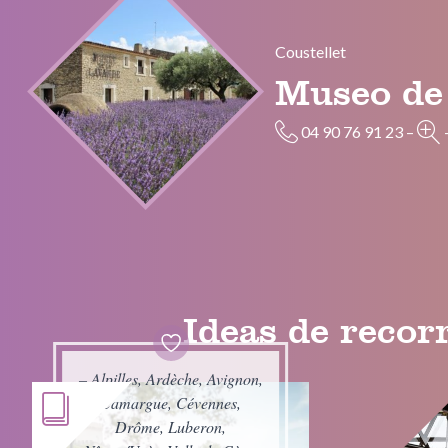
Coustellet
Museo de
04 90 76 91 23
–
Ideas de recorr
– Alpilles, Ardèche, Avignon,
Camargue, Cévennes,
Drôme, Luberon,