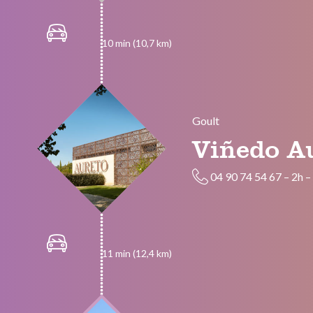
10 min (10,7 km)
Goult
Viñedo A
04 90 74 54 67
–
2h
11 min (12,4 km)