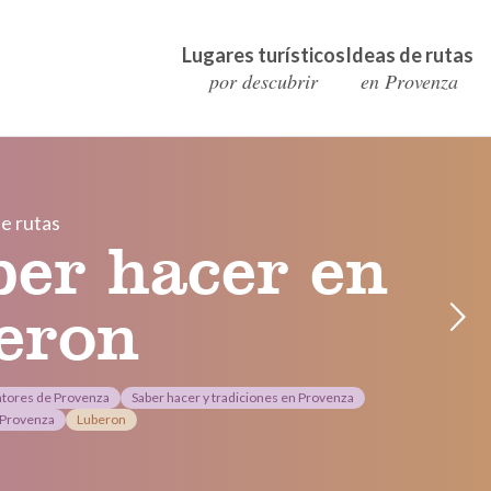
Lugares turísticos
Ideas de rutas
por descubrir
en Provenza
e rutas
ber hacer en
eron
ntores de Provenza
Saber hacer y tradiciones en Provenza
 Provenza
Luberon