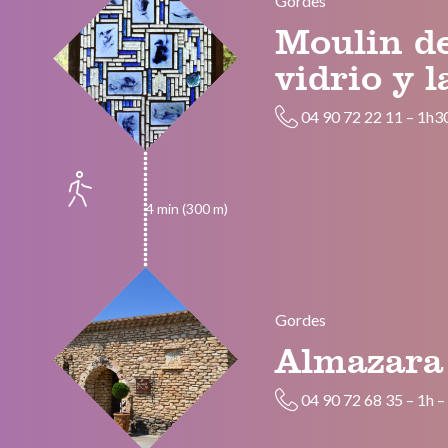
Gordes
Moulin de
vidrio y l
04 90 72 22 11
–
1h3
4 min (300 m)
Gordes
Almazara
04 90 72 68 35
–
1h