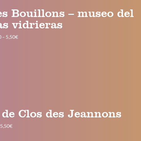
s Bouillons – museo del
as vidrieras
0
–
5,50€
 de Clos des Jeannons
–
5,50€