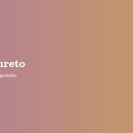
ureto
–
gratuito