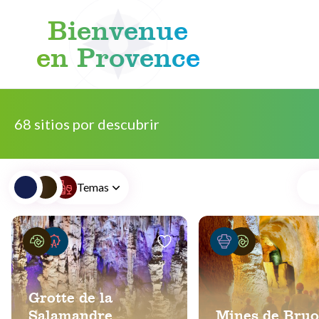
Bienvenue
en Provence
Skip to content
68 sitios por descubrir
Temas
Grotte de la
Salamandre
Mines de Bru