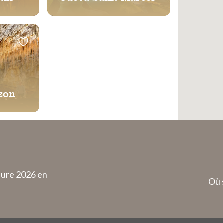
zon
hure 2026 en
Où 