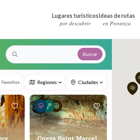
Lugares turísticos
Ideas de rutas
por descubrir
en Provenza
Buscar
Regiones
Ciudades
Favoritos
oux
Cueva Saint Marcel