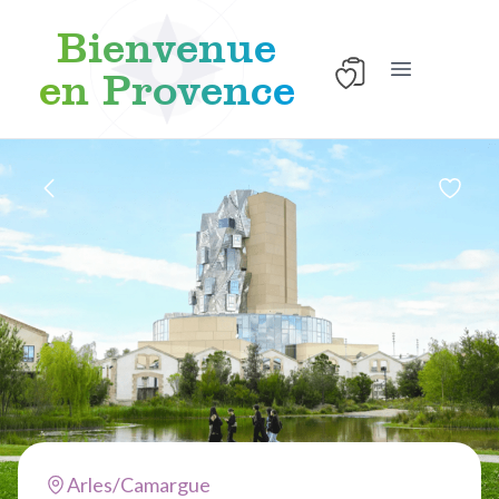
Bienvenue
en Provence
Ouvrir le men
Aller au contenu
Arles/Camargue