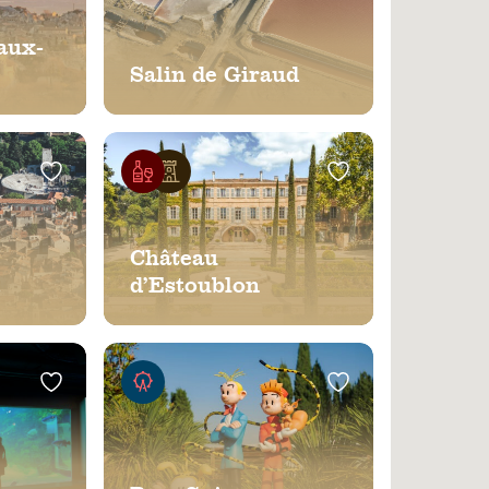
aux-
Salin de Giraud
Château
d’Estoublon
ndial