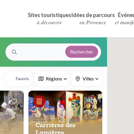
Sites touristiques
Idées de parcours
Événe
à découvrir
en Provence
et manif
Rechercher
Régions
Villes
Favoris
Carrières des
Lumières