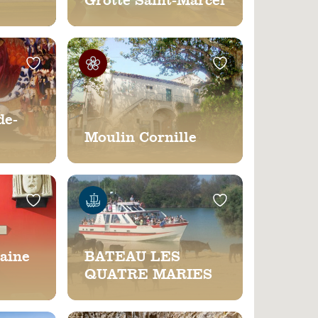
Grotte Saint-Marcel
de-
Moulin Cornille
aine
BATEAU LES
QUATRE MARIES
 Théo