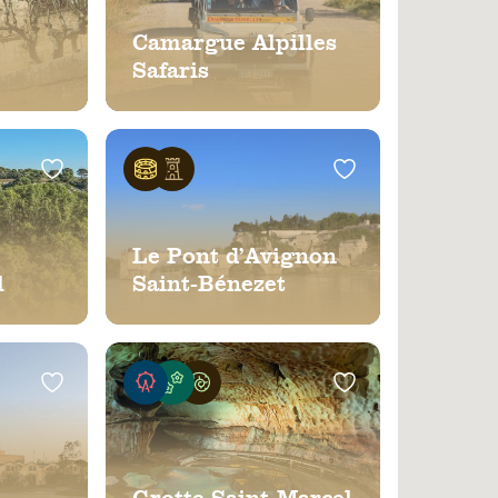
Camargue Alpilles
Safaris
Le Pont d’Avignon
l
Saint-Bénezet