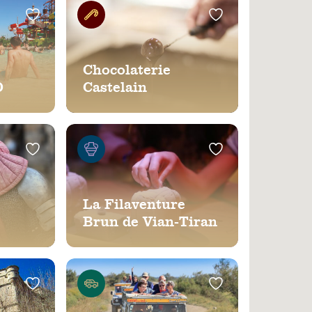
Chocolaterie
D
Castelain
La Filaventure
Brun de Vian-Tiran