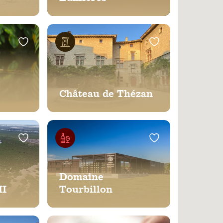
Château de Thézan
cale
Domaine
II
Tourbillon