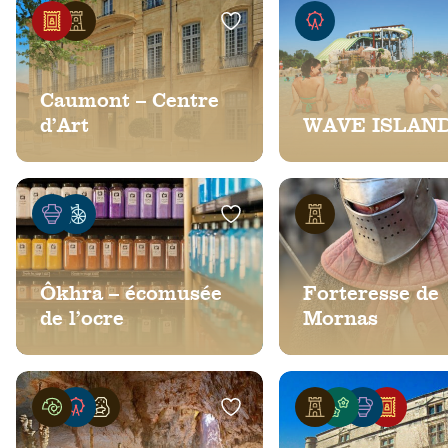
Caumont – Centre
d’Art
WAVE ISLAN
Ôkhra – écomusée
Forteresse de
de l’ocre
Mornas