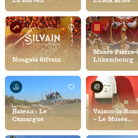
La Barben
LUMA Arles
Musée Pierre-
Nougats Silvain
Luxembourg
Bateau : Le
Vaison-la-Rom
Camargue
– Le Musée
archéologique
Desplans