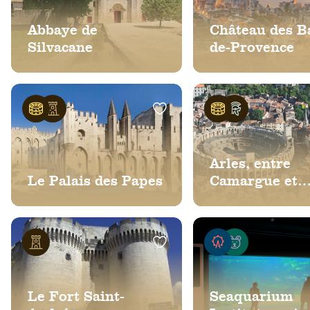
Abbaye de
Château des B
Silvacane
de-Provence
Arles, entre
Le Palais des Papes
Camargue et
Patrimoine Mo
de l’Humanité
Le Fort Saint-
Seaquarium