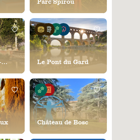
Parc Spirou
e
-
Le Pont du Gard
oux
Château de Bosc