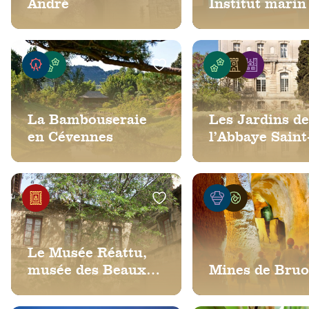
André
Institut marin
La Bambouseraie
Les Jardins d
en Cévennes
l’Abbaye Saint
André
Le Musée Réattu,
musée des Beaux
Mines de Bru
Arts