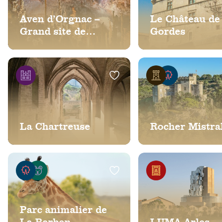
Aven d’Orgnac –
Le Château de
Grand site de
Gordes
France
La Chartreuse
Rocher Mistra
Parc animalier de