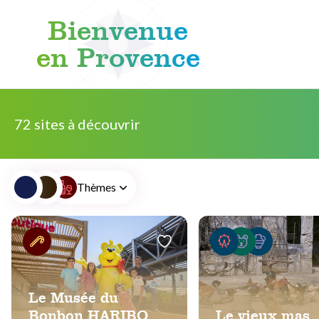
Bienvenue
en Provence
Aller au contenu
72 sites à découvrir
Thèmes
Le Musée du
Bonbon HARIBO
Le vieux mas