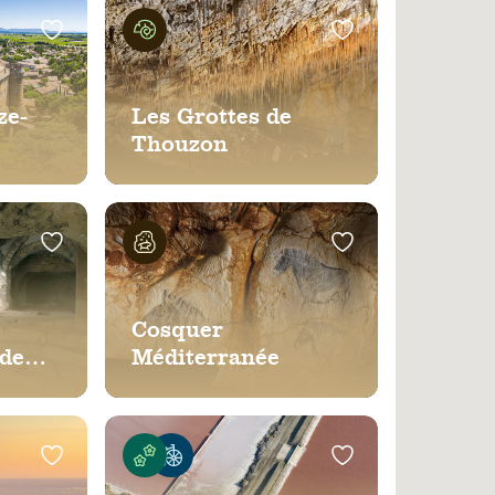
ze-
Les Grottes de
Thouzon
Cosquer
 de
Méditerranée