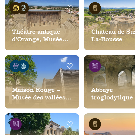
Théâtre antique
Château de Su
d’Orange, Musée
La-Rousse
d’art et d’histoire et
Arc de triomphe
Maison Rouge –
Abbaye
Musée des vallées
troglodytique
cévenoles
Saint-Roman