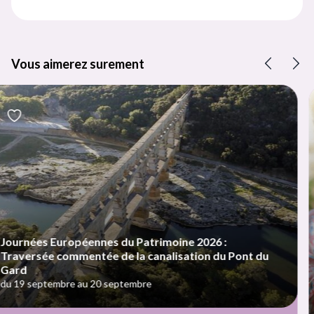
Vous aimerez surement
Précéd
Su
2026 :
ion du Pont du