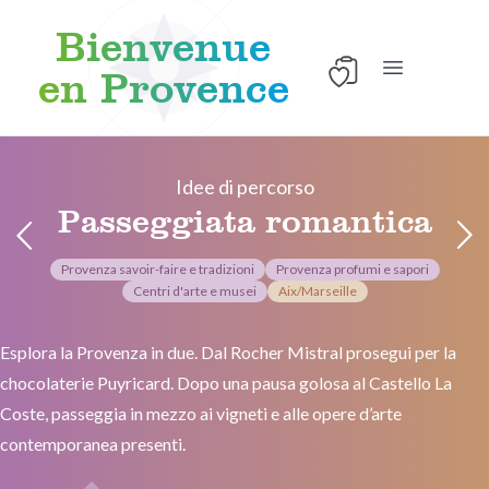
Bienvenue
en Provence
Apri il menu 
Skip to content
Idee di percorso
Passeggiata romantica
Provenza savoir-faire e tradizioni
Provenza profumi e sapori
Centri d'arte e musei
Aix/Marseille
Esplora la Provenza in due. Dal Rocher Mistral prosegui per la
chocolaterie Puyricard. Dopo una pausa golosa al Castello La
Coste, passeggia in mezzo ai vigneti e alle opere d’arte
contemporanea presenti.