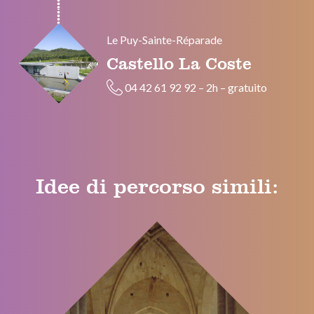
Le Puy-Sainte-Réparade
Castello La Coste
04 42 61 92 92
–
2h
–
gratuito
Idee di percorso simili: