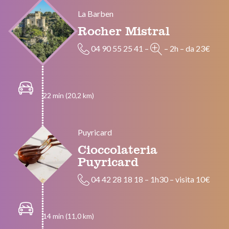
La Barben
Rocher Mistral
04 90 55 25 41
–
–
2h
–
da 23€
22 min (20,2 km)
Puyricard
Cioccolateria
Puyricard
04 42 28 18 18
–
1h30
–
visita 10€
14 min (11,0 km)