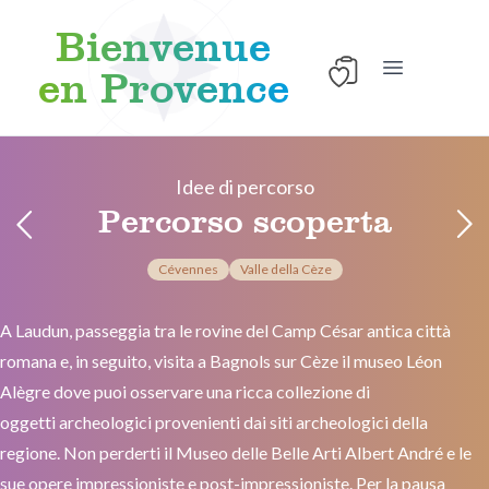
Bienvenue
en Provence
Apri il menu 
Skip to content
Idee di percorso
Percorso scoperta
Cévennes
Valle della Cèze
A Laudun, passeggia tra le rovine del Camp César antica città
romana e, in seguito, visita a Bagnols sur Cèze il museo Léon
Alègre dove puoi osservare una ricca collezione di
oggetti archeologici provenienti dai siti archeologici della
regione. Non perderti il Museo delle Belle Arti Albert André e le
sue opere impressioniste e post-impressioniste. Per la pausa