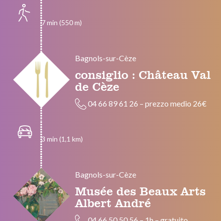
7 min (550 m)
Bagnols-sur-Cèze
consiglio : Château Val
de Cèze
04 66 89 61 26
–
prezzo medio 26€
3 min (1,1 km)
Bagnols-sur-Cèze
Musée des Beaux Arts
Albert André
04 66 50 50 56
–
1h
–
gratuito