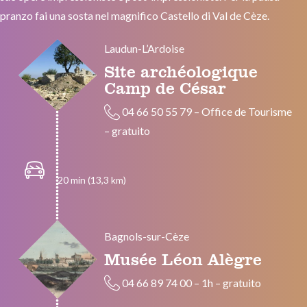
pranzo fai una sosta nel magnifico Castello di Val de Cèze.
Laudun-L’Ardoise
Site archéologique
Camp de César
04 66 50 55 79
–
Office de Tourisme
–
gratuito
20 min (13,3 km)
Bagnols-sur-Cèze
Musée Léon Alègre
04 66 89 74 00
–
1h
–
gratuito