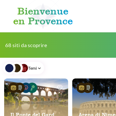
Bienvenue
en Provence
Skip to content
68 siti da scoprire
Temi
Il Ponte del Gard
Arena di Nime