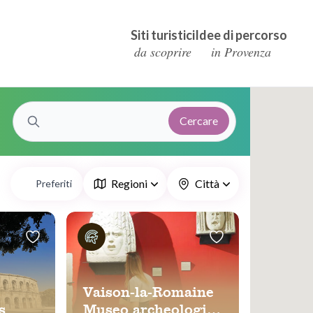
Siti turistici
Idee di percorso
da scoprire
in Provenza
Cercare
Regioni
Città
Preferiti
Vaison-la-Romaine
s
Museo archeologico