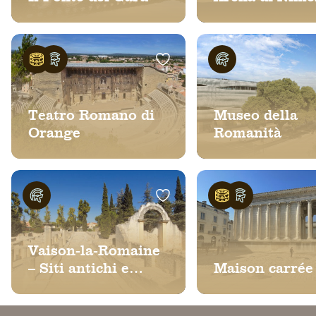
Teatro Romano di
Museo della
Orange
Romanità
Vaison-la-Romaine
– Siti antichi e
Maison carrée
monumenti
medievali