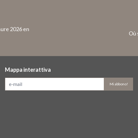
hure 2026 en
Où 
Mappa interattiva