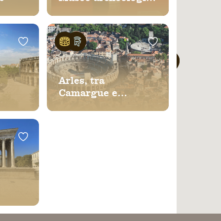
Theo Desplans
Arles, tra
Camargue e
patrimonio
mondiale