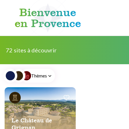
Bienvenue
en Provence
Aller au contenu
72 sites à découvrir
Thèmes
Le Château de
Grignan