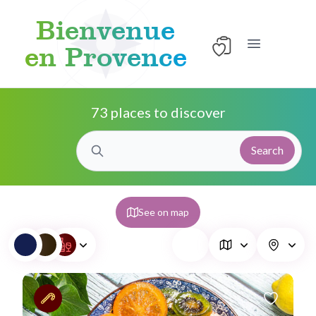
Bienvenue
en Provence
Open main 
Skip to content
73 places to discover
Search
See on map