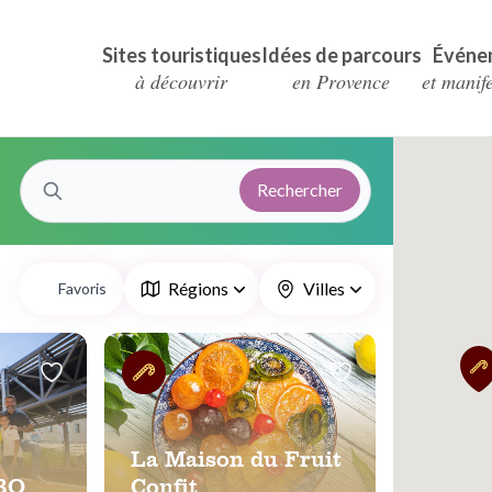
Sites touristiques
Idées de parcours
Événe
à découvrir
en Provence
et manif
Rechercher
Régions
Villes
Favoris
La Maison du Fruit
BO
Confit