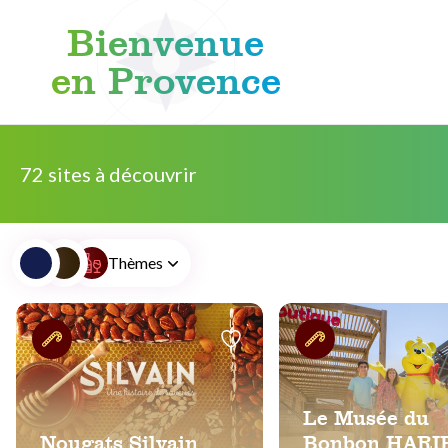
Bienvenue
en Provence
Aller au contenu
72 sites à découvrir
Thèmes
Le Musée du
Nougats Silvain
Bonbon HARI