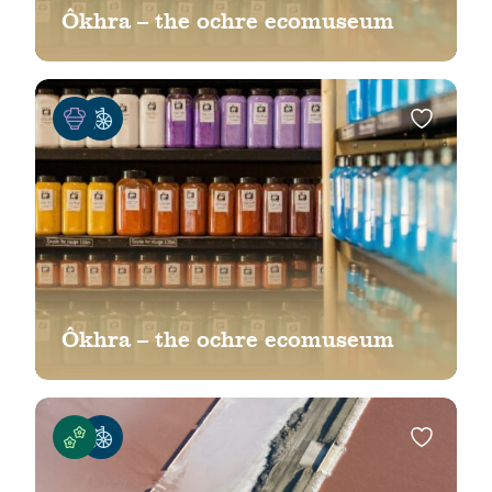
Ôkhra – the ochre ecomuseum
Ôkhra – the ochre ecomuseum