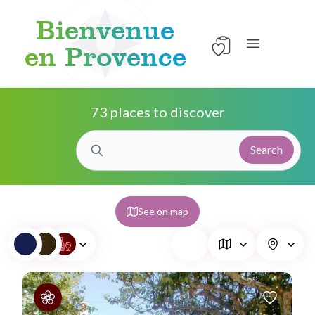
Bienvenue
en Provence
Open main 
Skip to content
73 places to discover
Search
See on map