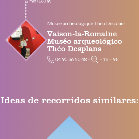
2 min (160 m)
Musée archéologique Théo Desplans
Vaison-la-Romaine
Muséo arqueológico
Théo Desplans
04 90 36 50 48
–
–
1h
–
9€
Ideas de recorridos similares: