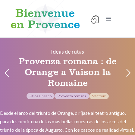
Bienvenue
en Provence
Abrir el menú
Skip to content
Ideas de rutas
Provenza romana : de
Orange a Vaison la
Romaine
Sitios Unesco
Provenza romana
Ventoux
Desde el arco del triunfo de Orange, diríjase al teatro antiguo,
para descubrir una de las más bellas muestras de los arcos del
triunfo de la época de Augusto. Con los cascos de realidad virtual,