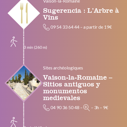
Vaison-la-Romaine
Sugerencia : L’Arbre à
Vins
09 54 33 64 44
–
a partir de 19€
3 min (260 m)
Sites archéologiques
Vaison-la-Romaine –
Sitios antiguos y
monumentos
medievales
04 90 36 50 48
–
–
3h
–
9€