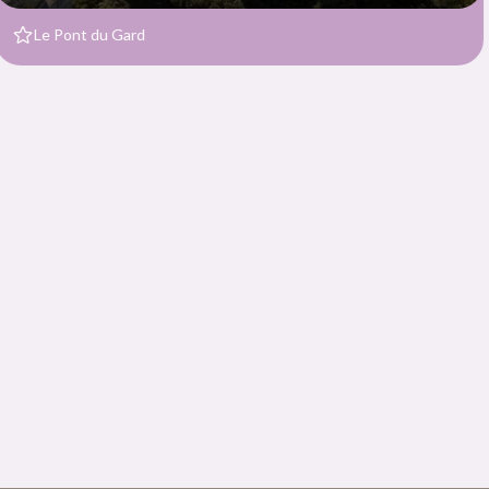
Conte de la Chèvre d’Or au 
Provence
jusqu'au 9 août
Château des Baux-de-Provence