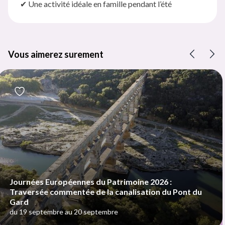
✔ Une activité idéale en famille pendant l’été
Vous aimerez surement
Précéd
Su
moine 2026 :
alisation du Pont du