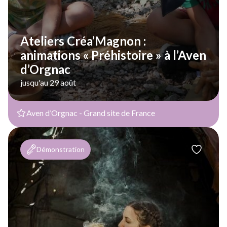
Ateliers Créa’Magnon :
animations « Préhistoire » à l’Aven
d’Orgnac
jusqu'au 29 août
Aven d’Orgnac - Grand site de France
Démonstration