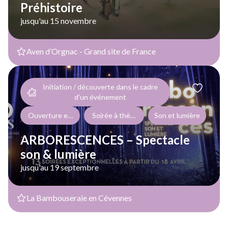
Préhistoire
jusqu'au 15 novembre
Aven d’Orgnac - Grand site de France
Initiation / découverte dans le cadre
d'un événement
Ouverture exceptionnelle dans le cadre d'événements ponctue
Soirée à thème
Son et lumière
ARBORESCENCES – Spectacle
son & lumière
jusqu'au 19 septembre
La Bambouseraie en Cévennes