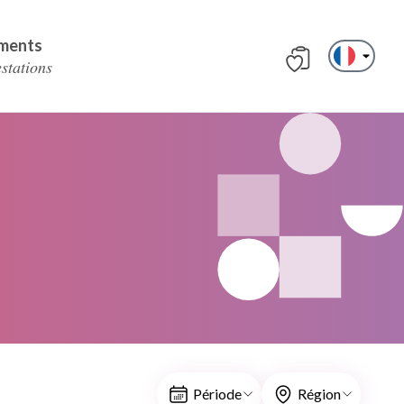
ments
estations
Période
Région