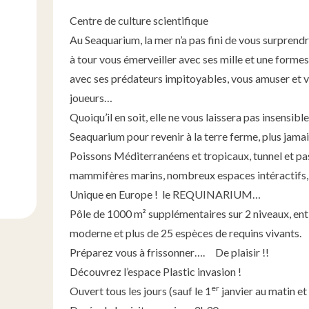
Centre de culture scientifique
Au Seaquarium, la mer n’a pas fini de vous surprendre
à tour vous émerveiller avec ses mille et une forme
avec ses prédateurs impitoyables, vous amuser et 
joueurs…
Quoiqu’il en soit, elle ne vous laissera pas insensib
Seaquarium pour revenir à la terre ferme, plus jam
Poissons Méditerranéens et tropicaux, tunnel et pas
mammifères marins, nombreux espaces intéractifs, 
Unique en Europe ! le REQUINARIUM…
Pôle de 1000 m² supplémentaires sur 2 niveaux, en
moderne et plus de 25 espèces de requins vivants.
Préparez vous à frissonner…. De plaisir !!
Découvrez l’espace Plastic invasion !
er
Ouvert tous les jours (sauf le 1
janvier au matin et