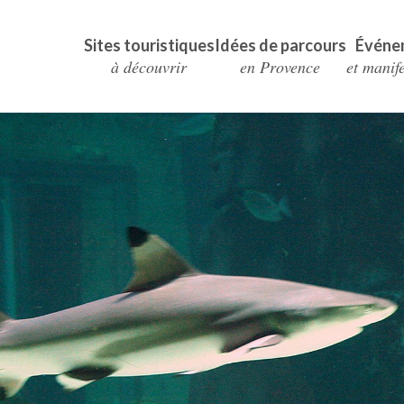
Sites touristiques
Idées de parcours
Événe
à découvrir
en Provence
et manif