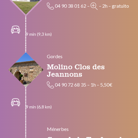
04 90 38 01 62
–
–
2h
–
gratuito
9 min (9,3 km)
Gordes
Molino Clos des
Jeannons
04 90 72 68 35
–
1h
–
5,50€
9 min (6,8 km)
Ménerbes