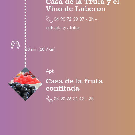
Casa de la Trufa y el
Vino de Luberon
04 90 72 38 37
–
2h
–
entrada gratuita
19 min (18,7 km)
Apt
Casa de la fruta
confitada
04 90 76 31 43
–
2h