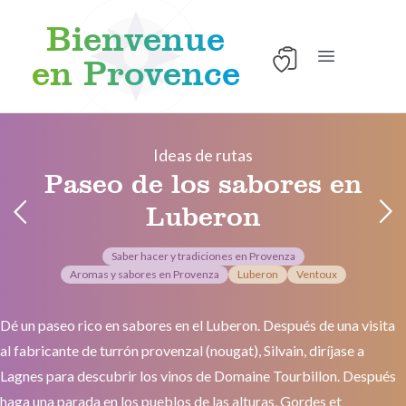
Bienvenue
en Provence
Abrir el menú
Skip to content
Ideas de rutas
Paseo de los sabores en
Luberon
Saber hacer y tradiciones en Provenza
Aromas y sabores en Provenza
Luberon
Ventoux
Dé un paseo rico en sabores en el Luberon. Después de una visita
al fabricante de turrón provenzal (nougat), Silvain, diríjase a
Lagnes para descubrir los vinos de Domaine Tourbillon. Después
haga una parada en los pueblos de las alturas, Gordes et