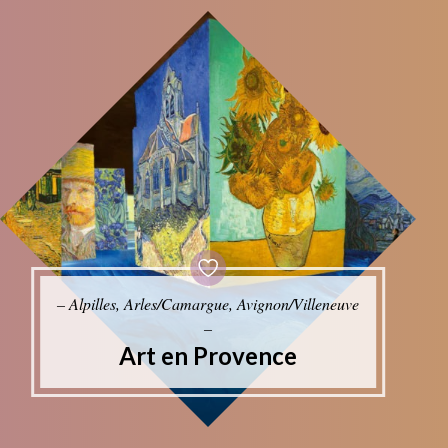
– Alpilles, Arles/Camargue, Avignon/Villeneuve
–
Art en Provence