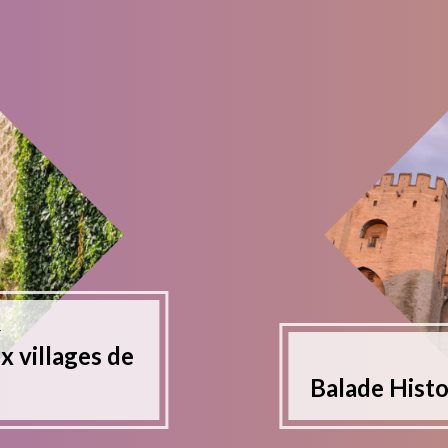
–
ux villages de
Balade Histoi