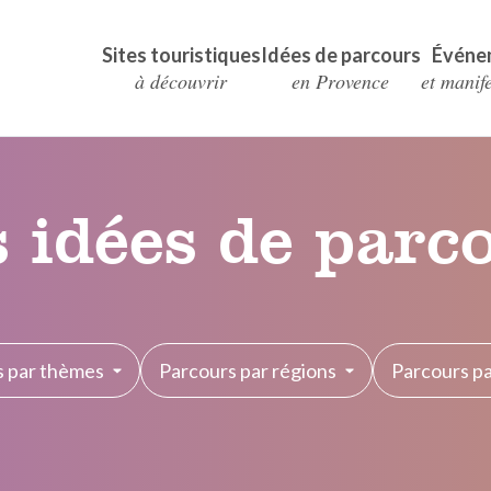
Sites touristiques
Idées de parcours
Événe
à découvrir
en Provence
et manif
 idées de parc
s par thèmes
Parcours par régions
Parcours par