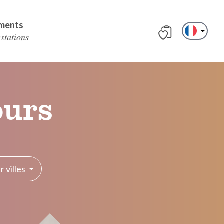
ments
estations
ours
 villes