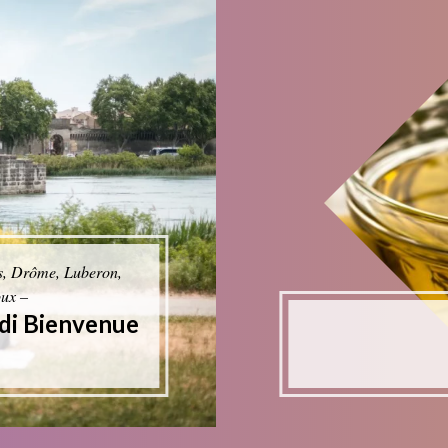
s, Drôme, Luberon,
oux –
i di Bienvenue