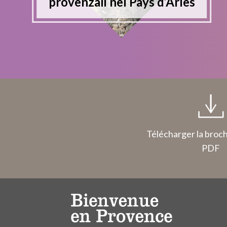
provenzali nel Pays d’Arles
Télécharger la broc
PDF