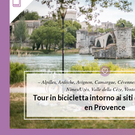
– Alpilles, Ardèche, Avignon, Camargue, Cévenne
Nîmes/Uzès, Valle della Cèze, Vent
Tour in bicicletta intorno ai sit
en Provence