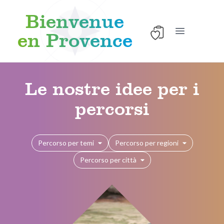
Bienvenue
en Provence
Apri il menu 
Skip to content
Le nostre idee per i
percorsi
Percorso per temi
Percorso per regioni
Percorso per città