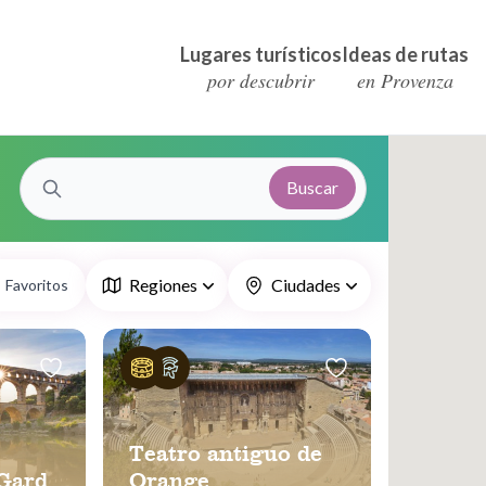
Lugares turísticos
Ideas de rutas
por descubrir
en Provenza
Buscar
Regiones
Ciudades
Favoritos
Teatro antiguo de
 Gard
Orange