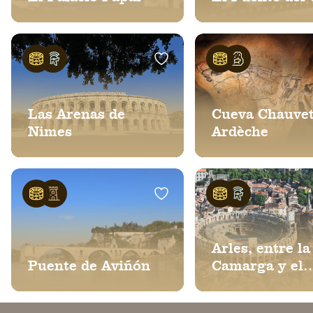
Las Arenas de
Cueva Chauvet
Nimes
Ardèche
Arles, entre la
Puente de Aviñón
Camarga y el
Patrimonio
Mundial