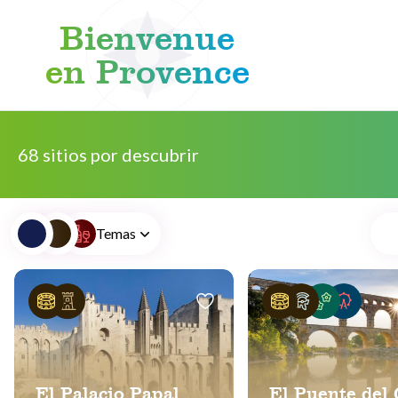
Bienvenue
en Provence
Skip to content
68 sitios por descubrir
Temas
El Palacio Papal
El Puente del